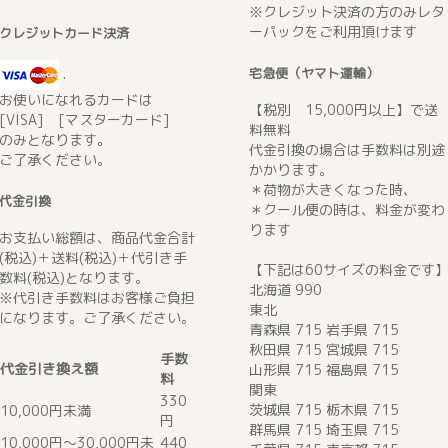
※クレジット決済の方のみレタ
ーパックをご利用頂けます
クレジットカード決済
宅急便（ヤマト運輸）
.
お使いになれるカードは
【税別 15,000円以上】で送
[VISA] [マスターカード]
料無料
のみとなります。
代金引換の場合は手数料は別途
ご了承ください。
かかります。
＊荷物が大きくなった時、
代金引換
＊クール便の時は、料金が変わ
ります
お支払い総額は、商品代金合計
(税込)＋送料(税込)＋代引き手
【下記は60サイズの料金です
数料(税込)となります。
北海道 990
※代引き手数料はお客様ご負担
東北
になります。ご了承ください。
青森県 715 岩手県 715
秋田県 715 宮城県 715
手数
代金引き換え額
山形県 715 福島県 715
料
関東
330
茨城県 715 栃木県 715
10,000円未満
円
群馬県 715 埼玉県 715
10,000円～30,000円未
440