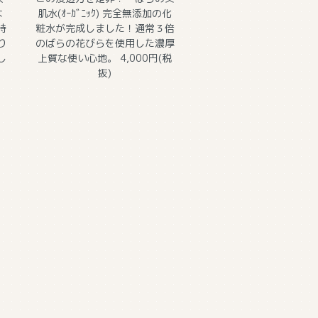
な
肌水(ｵｰｶﾞﾆｯｸ)
完全無添加の化
時
粧水が完成しました！通常３倍
り
のばらの花びらを使用した濃厚
し
上質な使い心地。 4,000円(税
抜)